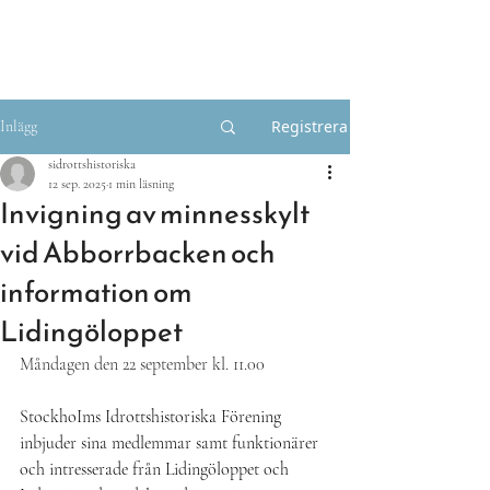
Bli medlem
Registrera
Inlägg
sidrottshistoriska
12 sep. 2025
1 min läsning
Invigning av minnesskylt
vid Abborrbacken och
information om
Lidingöloppet
Måndagen den 22 september kl. 11.00
StockhoIms Idrottshistoriska Förening 
inbjuder sina medlemmar samt funktionärer 
och intresserade från Lidingöloppet och 