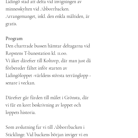
Lidingö stad att delta vid invigningen av 
minnesskylten vid Abborrbacken. 
Arrangemanget, inkl. den enkla måltiden, är 
gratis.
Program
Den chartrade bussen hämtar deltagarna vid 
Ropstens T-banestation kl. 11.00.
Vi åker därefter till Koltorp, där man just då 
förbereder fältet inför starten av 
Lidingöloppet -världens största terränglopp - 
senare i veckan.
Därefter går färden till målet i Grönsta, där 
vi får en kort beskrivning av loppet och 
loppets historia.
Som avslutning far vi till Abborrbacken i 
Sticklinge. Vid backens början inviger vi en 