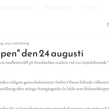
draåringarna
Verksamhet
Om oss
aug. 2025
1 min läsning
pen" den 24 augusti
 en medlemsträff på Stockholms stadion vid 100-årsjubilerande 
ndets tidigare generalsekreterare Stefan Olsson hälsade välkomme
nställning efter många framgångsrika år både som förbundskapte
tefan för en lysande insats som generalsekreterare i ett stort och