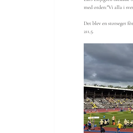
med orden:"Vi alla i sve
Det blev en storseger f
211,5.