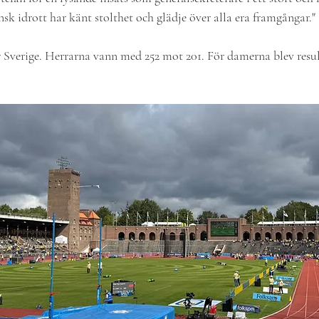
nsk idrott har känt stolthet och glädje över alla era framgångar."
ör Sverige. Herrarna vann med 252 mot 201. För damerna blev resul