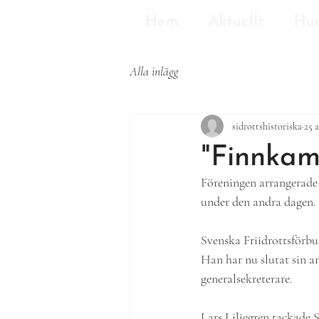
Hem
Aktuellt
Hun
Alla inlägg
sidrottshistoriska
25 
"Finnkam
Föreningen arrangerade
under den andra dagen. 
Svenska Friidrottsförbu
Han har nu slutat sin a
generalsekreterare. 
Lars Liljegren tackade S