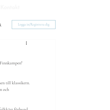
Bli medlem
Kontakt
Logga in/Registrera dig
"Finnkampen" 
n till klassikern. 
n och 
 folkkärt förbund 