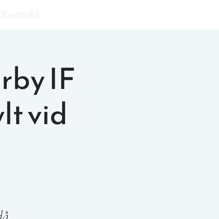
Bli medlem
Kontakt
by IF
lt vid
då