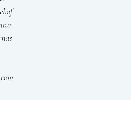
ehof
arar
rnas