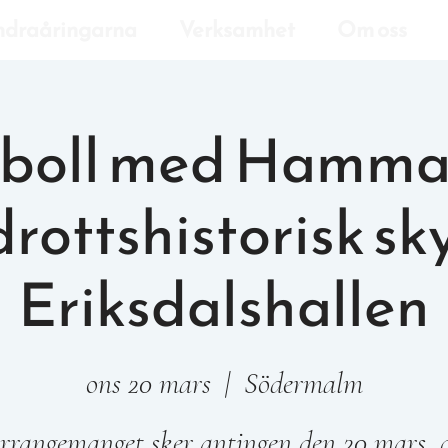
draåringarna
Verksamhet
Om oss
boll med Hammar
drottshistorisk sky
Eriksdalshallen
ons 20 mars
  |  
Södermalm
rrangemanget sker antingen den 20 mars, 