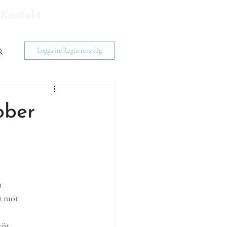
Bli medlem
Kontakt
Logga in/Registrera dig
ober
n
2 mot
röt