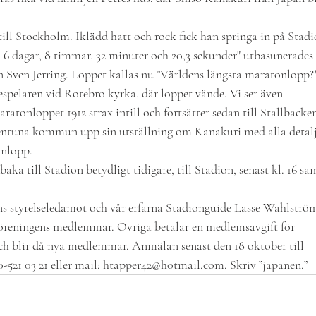
till Stockholm. Iklädd hatt och rock fick han springa in på Stadi
, 6 dagar, 8 timmar, 32 minuter och 20,3 sekunder" utbasunerades
n Sven Jerring. Loppet kallas nu ”Världens längsta maratonlopp?"
spelaren vid Rotebro kyrka, där loppet vände. Vi ser även
atonloppet 1912 strax intill och fortsätter sedan till Stallbacken
lentuna kommun upp sin utställning om Kanakuri med alla detal
onlopp.
baka till Stadion betydligt tidigare, till Stadion, senast kl. 16 
ns styrelseledamot och vår erfarna Stadionguide Lasse Wahlströ
 föreningens medlemmar. Övriga betalar en medlemsavgift för
ch blir då nya medlemmar. Anmälan senast den 18 oktober till
0-521 03 21 eller mail: htapper42@hotmail.com. Skriv ”japanen.”