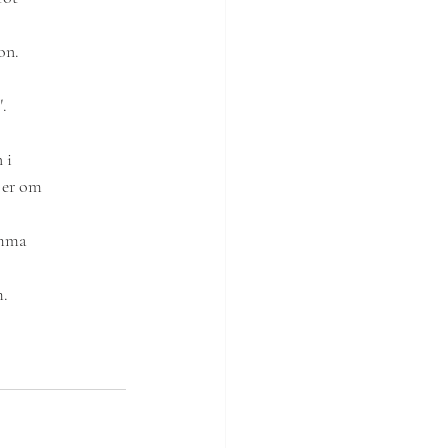
on.
.
 i
jer om
samma
m.