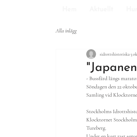
Hem
Aktuellt
Hun
Alla inlägg
sidrottshistoriska
3 ok
"Japanen
- Bussfärd längs marat
Söndagen den 22 oktober
Samling vid Klocktorne
Stockholms Idrottshistor
Klocktornet Stockholm
Tureberg.
Under en kort rast serve