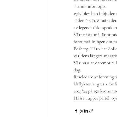
sitt maratonlopp.
1967 blev han inbjuden 
Tiden "54 år, 8 månader
av legendariske speaker
Vårt nästa mål är minne
fotoutställningen om mar
Edsberg. Här visar Sol
världens längsta marat
Vår buss är däremot till
dag.
Reseledare är föreninge
Utflykten är gratis för
2023/24 på 150 kronor o
Hasse Tapper på tel. 07