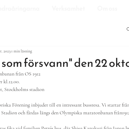
draåringarna
Verksamhet
Om oss
t. 2023
1 min läsning
 som försvann" den 22 okt
onbanan från OS 1912
 kl.12.00.
t, Stockholms stadion
iska Förening inbjuder till en intressant bussresa. Vi startar frå
 Stadion och färdas längs den Olympiska maratonbanan från191
ras fika vid familjen Petrés hus, där Shiso Kanakuri från Japan b