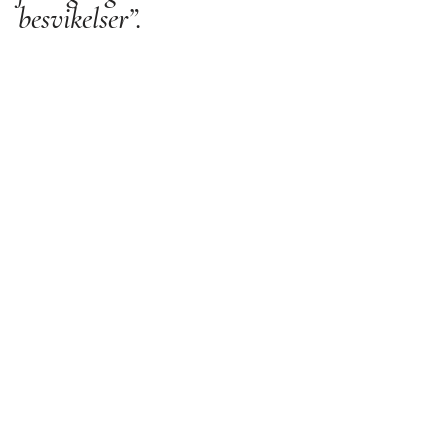
besvikelser”.
Ni som vill ha en skylt, 
vara med i lotteriet och 
delta vid 