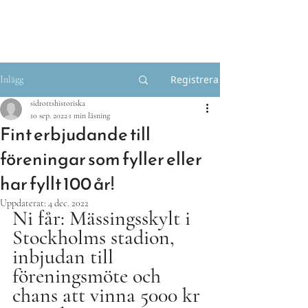
Bli medlem
Registrera
Inlägg
sidrottshistoriska
10 sep. 2022
1 min läsning
Fint erbjudande till
föreningar som fyller eller
har fyllt 100 år!
Uppdaterat:
4 dec. 2022
Ni får: Mässingsskylt i 
Stockholms stadion, 
inbjudan till 
föreningsmöte och 
chans att vinna 5000 kr 