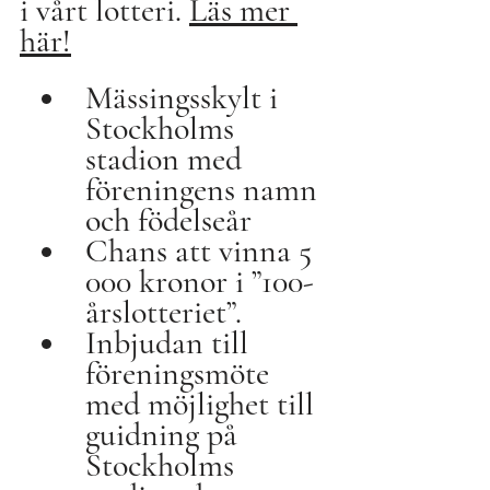
i vårt lotteri. 
Läs mer 
här!
Mässingsskylt i 
Stockholms 
stadion med 
föreningens namn 
och födelseår
Chans att vinna 5 
000 kronor i ”100-
årslotteriet”.
Inbjudan till 
föreningsmöte 
med möjlighet till 
guidning på 
Stockholms 